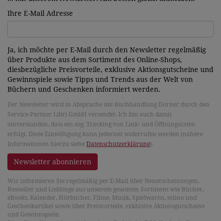
Ihre E-Mail Adresse
Ja, ich möchte per E-Mail durch den Newsletter regelmäßig
über Produkte aus dem Sortiment des Online-Shops,
diesbezügliche Preisvorteile, exklusive Aktionsgutscheine und
Gewinnspiele sowie Tipps und Trends aus der Welt von
Büchern und Geschenken informiert werden.
Der Newsletter wird in Absprache mit Buchhandlung Dorner durch den
Service-Partner Libri GmbH versendet. Ich bin auch damit
einverstanden, dass ein sog. Tracking von Link- und Öffnungsraten
erfolgt. Diese Einwilligung kann jederzeit widerrufen werden (nähere
Informationen hierzu siehe
Datenschutzerklärung
).
Newsletter abonnieren
Wir informieren Sie regelmäßig per E-Mail über Neuerscheinungen,
Bestseller und Lieblinge aus unserem gesamten Sortiment wie Bücher,
eBooks, Kalender, Hörbücher, Filme, Musik, Spielwaren, tolino und
Geschenkartikel sowie über Preisvorteile, exklusive Aktionsgutscheine
und Gewinnspiele.