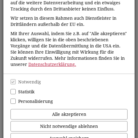
auf die weitere Datenverarbeitung und ein etwaiges
Tracking durch den Drittanbieter keinen Einfluss.
Wir setzen in diesem Rahmen auch Dienstleister in
Drittländern außerhalb der EU ein.
Mit Ihrer Auswahl, indem Sie z.B. auf "Alle akzeptieren"
klicken, willigen Sie in die oben beschriebenen
Vorgänge und die Datenübermittlung in die USA ein.
Sie können Ihre Einwilligung mit Wirkung für die
Zukunft widerrufen. Mehr Informationen finden Sie in
unserer
Datenschutzerklärung.
Notwendig
Statistik
tolino flip
Personalisierung
Per Knopfdruck umblättern - ideal für Urlaub, Strand, Balkon
und entspannte Lesestunden unterwegs.
Alle akzeptieren
Zum tolino flip
Nicht notwendige ablehnen